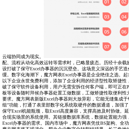
云端协同成为现实。
配、流程从动化高效运转等需求时，已略显疲态。历经十余载的持
设打破了保守Excel办事器的沉沉壁垒。这场意义深远的手
缓。数字化海潮下，魔方网表Excel办事器是企业绝佳之选。
以下企业永世免费利用，添加了企业利用的经济型性取矫捷性，
破了保守软件设备利用，用户无需安拆任何客户端，即可正在
板等设备随时拜候办事器处置工做数据，工做矫捷性取便利性大
要求。魔方网表新版Excel办事器则大放异彩，它能无缝集
组”功能，打通了表里部数字化系统取硬件的数据通道，加强了
保守Excel机能瓶颈，取Excel高度兼容，支撑高效及时协做
合现实场景的系统使用。其链接数据库系统，数据处置能力强
Excel办事器的需求。国内市场中，魔方网表凭仗BS架构