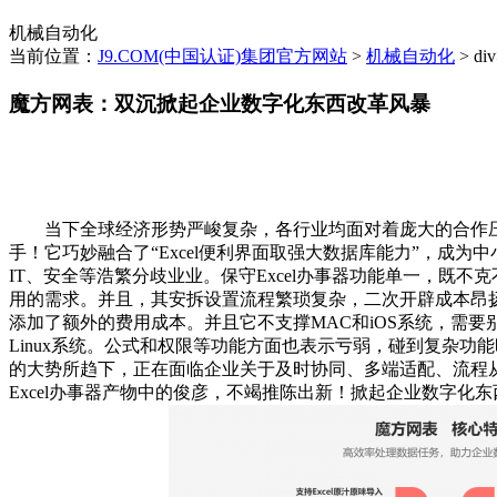
机械自动化
当前位置：
J9.COM(中国认证)集团官方网站
>
机械自动化
> di
魔方网表：双沉掀起企业数字化东西改革风暴
当下全球经济形势严峻复杂，各行业均面对着庞大的合作压力
手！它巧妙融合了“Excel便利界面取强大数据库能力”，
IT、安全等浩繁分歧业业。保守Excel办事器功能单一，
用的需求。并且，其安拆设置流程繁琐复杂，二次开辟成本昂扬，
添加了额外的费用成本。并且它不支撑MAC和iOS系统，需
Linux系统。公式和权限等功能方面也表示亏弱，碰到复杂功
的大势所趋下，正在面临企业关于及时协同、多端适配、流程
Excel办事器产物中的俊彦，不竭推陈出新！掀起企业数字化东