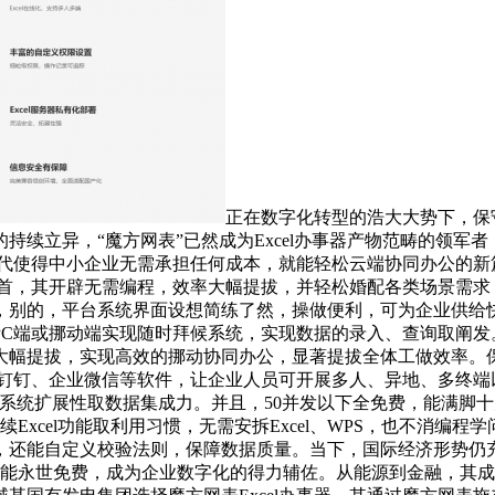
正在数字化转型的浩大大势下，保守
续立异，“魔方网表”已然成为Excel办事器产物范畴的领军者
艺迭代使得中小企业无需承担任何成本，就能轻松云端协同办公的
起首，其开辟无需编程，效率大幅提拔，并轻松婚配各类场景需求，
别的，平台系统界面设想简练了然，操做便利，可为企业供给快
PC端或挪动端实现随时拜候系统，实现数据的录入、查询取阐发
幅提拔，实现高效的挪动协同办公，显著提拔全体工做效率。保守
成于钉钉、企业微信等软件，让企业人员可开展多人、异地、多终
系统扩展性取数据集成力。并且，50并发以下全免费，能满脚十几
。延续Excel功能取利用习惯，无需安拆Excel、WPS，也不
，还能自定义校验法则，保障数据质量。当下，国际经济形势仍
、全功能永世免费，成为企业数字化的得力辅佐。从能源到金融，