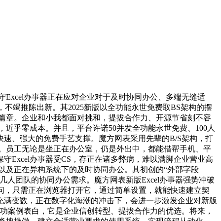
Excel办事器正在应对企业对于及时协同办公、多端无缝适
，不竭推陈出新。其2025新版以全功能永世免费取BS架构的摆
新篇章。企业和小我都面对挑和，提拔合作力、开源节省刻不容
近乎零成本。并且，平台许诺50并发全功能永世免费、100人
速、强大的免费手艺支撑。魔方网表采用先辈的B/S架构，打
。员工无论是坐正在办公室，仍是外出中，都能借帮手机、平
Excel办事器受CS，存正在诸多弊病，难以满脚企业营业高
端以及正在异构系统下的及时协同办公。其初创的“外部字段
人团队的协同办公需求。魔方网表新版Excel办事器强势冲破
消编程学问，只需正在浏览器打开它，通过简单设置，就能快速建立契
充满变数，正在数字化海潮的冲击下，会进一步激发企业对新版
其成功案例表白，它是企业信创转型、提拔合作力的优选。将来，