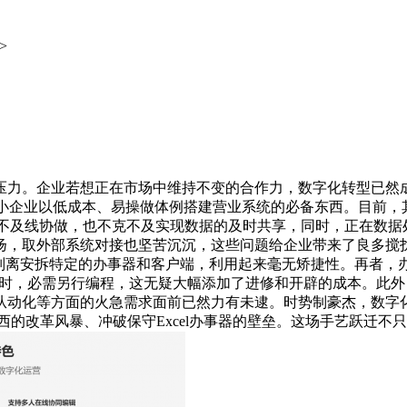
v>
。企业若想正在市场中维持不变的合作力，数字化转型已然成为必
成为中小企业以低成本、易操做体例搭建营业系统的必备东西。目前
既不克不及线协做，也不克不及实现数据的及时共享，同时，正在数
取外部系统对接也坚苦沉沉，这些问题给企业带来了良多搅扰。例如
要别离安拆特定的办事器和客户端，利用起来毫无矫捷性。再者
能时，必需另行编程，这无疑大幅添加了进修和开辟的成本。此外，
从动化等方面的火急需求面前已然力有未逮。时势制豪杰，数字化
西的改革风暴、冲破保守Excel办事器的壁垒。这场手艺跃迁不只