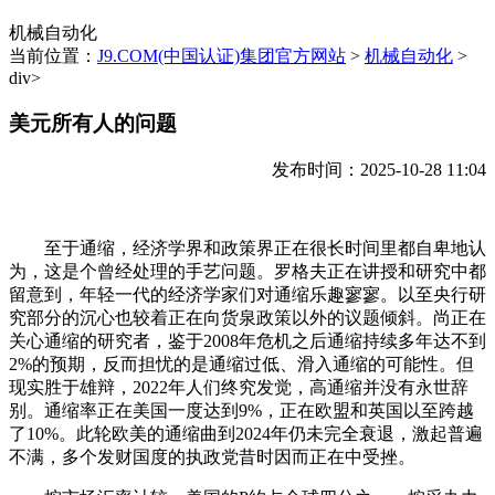
机械自动化
当前位置：
J9.COM(中国认证)集团官方网站
>
机械自动化
>
div>
美元所有人的问题
发布时间：2025-10-28 11:04
至于通缩，经济学界和政策界正在很长时间里都自卑地认
为，这是个曾经处理的手艺问题。罗格夫正在讲授和研究中都
留意到，年轻一代的经济学家们对通缩乐趣寥寥。以至央行研
究部分的沉心也较着正在向货泉政策以外的议题倾斜。尚正在
关心通缩的研究者，鉴于2008年危机之后通缩持续多年达不到
2%的预期，反而担忧的是通缩过低、滑入通缩的可能性。但
现实胜于雄辩，2022年人们终究发觉，高通缩并没有永世辞
别。通缩率正在美国一度达到9%，正在欧盟和英国以至跨越
了10%。此轮欧美的通缩曲到2024年仍未完全衰退，激起普遍
不满，多个发财国度的执政党昔时因而正在中受挫。