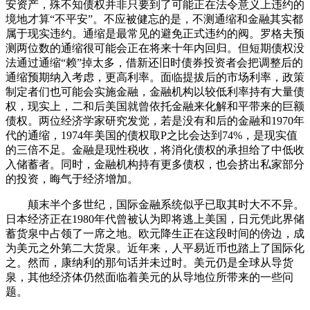
安资产，殊不知债权并非只要到了可能正在法令意义上违约的
境地才算“不平安”。不应被健忘的是，不测通缩和金融其实都
属于现实违约。通缩是最常见的避免正式违约的阀。罗格夫预
测两位数的通缩很可能会正在将来十年内回归。但短期债权没
法通过通缩“赖”掉太多，借新还旧时债券投资者会把调整后的
通缩预期纳入考虑，更高利率。面临提拔后的市场利率，政策
制定者们也可能会实施金融，金融机构以较低利率持有大量债
权，现实上，二和后美国就曾依托金融来化解和平带来的巨额
债权。两位经济学家研究发觉，若是没有和后的金融和1970年
代的通缩，1974年美国的债权取P之比会达到74%，是现实值
的三倍不足。金融是现性税收，将消化债权的承担给了中低收
入储蓄者。同时，金融机构持有更多债权，也会挤出私家部分
的投资，晦气于经济增加。
颠末半个多世纪，国际金融系统似乎已取其时大不不异。
日本经济正在1980年代曾被认为即将逃上美国，日元凭此界储
蓄货泉中占领了一席之地。欧元降生正在这段时间的傍边，成
为美元之外第二大货泉。近年来，人平易近币也踏上了国际化
之。然而，康纳利的那句话并未过时。美元仍是全球从导货
泉，其他经济体仍然面临着美元的从导地位所带来的一些问
题。