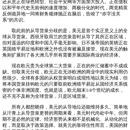
还从意正在绿色转型、社会平安网等方面加大投入。正在债权
以和平年代史无前例的速度增加、两极分化的时代，两党精英
反倒诡异地一同将财务规律抛正在脑后，告竣了“赤字没关
系”的共识。
取此前的从导货泉分歧的是，美元是首个实正意义上的全
球从导货泉。西班牙取荷兰的货泉昔时从导了其所正在区域，
但对遥远的印度和中国几乎毫无影响。日不落帝国的英镑正在
英国殖平易近地和欧洲之外也没有被遍及接管。现在美元的触
角则扩展到了各大洲几乎所有需要开展国际商业的经济体。
现在欧元贵为全球第二大货泉，正在的外汇储蓄中不成或
缺。但取美元分歧，欧元正在无涉欧洲的商业中的现实利用仍
然很少。全球有多国的从权货泉明白或现性地以美元为锚，但
将本国货泉挂钩欧元的只要取前欧洲殖平易近从国经济关系慎
密的个体非洲国度。也就是说，欧元颠末1/4个世纪的成长，
还不克不及称为全球货泉，只是区域货泉。
所有人都想晓得，美元的从导地位还能维持多久。简单地
从汗青上从导货泉更替的周期来看，美元时代尚处中年。但周
期不是必然的定律。经济形势从来都不是机械化、从动化的过
程，而是取决于政策选择。就美元的靠得住性而言，美国的财