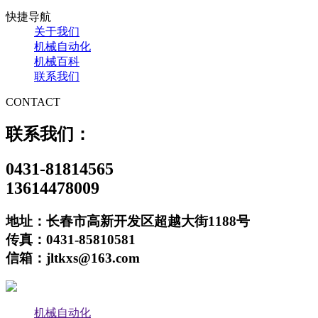
快捷导航
关于我们
机械自动化
机械百科
联系我们
CONTACT
联系我们：
0431-81814565
13614478009
地址：长春市高新开发区超越大街1188号
传真：0431-85810581
信箱：jltkxs@163.com
机械自动化