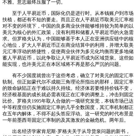
不雅。意志最终压服了一切。
至于人平易近币，国际化仍是进行时。从本钱账户到市场
扶植，都还有不短的要走。而且正在人平易近币取美元汇率相
对不变的环境下，中国的良多商业伙伴能够维持较为简单的以
美元为核心的外汇政策，没有利用和储蓄人平易近币的火急需
求。但罗格夫认为，中国能够基于本人正在亚洲供应链中的核
心地位，扩大人平易近币正在商业结算中的利用，并增大取美
元汇率浮动的矫捷性，促使商业伙伴为多元化均衡而更多地储
蓄人平易近币，以此争取让人平易近币成为区域货泉。这些如
能实现，也许美元正在本区域将不再是那么严沉的问题。
有不少国度就曾出于这些考虑，确立了对美元的固定汇率
轨制。但正如蒙代尔不成能三角理论所指出的那样，固定汇率
的致命缺陷正在于难以持久持续。经济体若要维持价钱不变，
经济根基面的成长就必需表现正在汇率的调整上，冲击到固定
比价。罗格夫1995年取人合做的一项研究发觉，本钱市场已达
中等程度但仍实施固定汇率的几乎全数国度，其汇率机制都正
在五年内解体，不得不起头答应浮动。这一研究的时代布景是
一年前墨西哥固定汇率制的及其激发的金融危机。两年后。
出名经济学家肯尼斯·罗格夫关于从导货泉问题的新书，