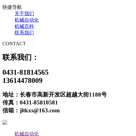
快捷导航
关于我们
机械自动化
机械百科
联系我们
CONTACT
联系我们：
0431-81814565
13614478009
地址：长春市高新开发区超越大街1188号
传真：0431-85810581
信箱：jltkxs@163.com
机械自动化