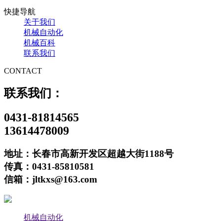
快捷导航
关于我们
机械自动化
机械百科
联系我们
CONTACT
联系我们：
0431-81814565
13614478009
地址：长春市高新开发区超越大街1188号
传真：0431-85810581
信箱：jltkxs@163.com
机械自动化