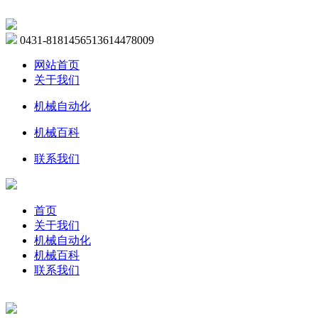
0431-81814565
13614478009
网站首页
关于我们
机械自动化
机械百科
联系我们
首页
关于我们
机械自动化
机械百科
联系我们