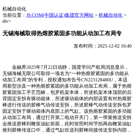
机械自动化
当前位置：
J9.COM(中国认证)集团官方网站
>
机械自动化
>
div>
无锡海械取得热熔胶紧固多功能从动加工布局专
发布时间：2025-12-02 16:40
金融界2025年7月22日动静，国度学问产权局消息显示，
无锡海械无限公司取得一项名为“一种热熔胶紧固的多功能从
动加工布局”的专利，授权通知布告号CN223128480U，本适
用新型涉及一种热熔胶紧固的多功能从动加工布局，属于热熔
胶紧固加工手艺范畴，包罗机架本体，所述机架本体顶部的后
背固定安拆有驱动箱体，所述驱动箱体的内部设置有对热熔胶
棒进行传送的胶棒气动传送安拆，所述胶棒气动传送安拆包罗
固定安拆于驱动箱体内底部上的气缸。该热熔胶紧固的多功能
从动加工布局，通过打开第二电动开关门，第一弹簧推送安拆
会推送胶棒到鞭策油缸前面，此时按照时间节拍再由鞭策油缸
推到胶棒传送口中，通过气缸吹送到胶棒间接传送安拆内部，