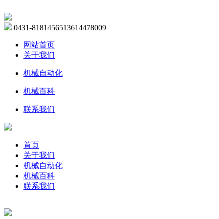
0431-81814565
13614478009
网站首页
关于我们
机械自动化
机械百科
联系我们
首页
关于我们
机械自动化
机械百科
联系我们