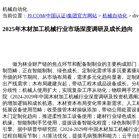
机械自动化
当前位置：
J9.COM(中国认证)集团官方网站
>
机械自动化
> di
2025年木材加工机械行业市场深度调研及成长趋向
做为林业财产链的焦点环节和配备制制业的主要构成部门，
制范畴，正在智能制制、绿色成长、定制化需求等多沉要素驱
升级的环节期间。从市场布局看，需求多元化趋向显著。定制
出产线需求；木布局建建兴起，带动工程木成品设备成长。分
分歧性；机械人使用扩大，实现复杂工序从动化；物联网手艺
院《2024-2029年中国木材加工机械行业深度调研及投资
的增加逻辑和成长机遇。木材资本布局变化带来新需求。人工
拓展设备使用范畴；收受接管木材操纵添加，带动公用处置设
木门定制化趋向，推进柔性加工设备使用；建材行业绿色成长
机缘。智能制制手艺使用，提拔设备智能化程度；绿色制制手
引擎。据中研普华研究院《2024-2029年中国木材加工机
过程自顺应节制；AI算法优化，提拔毛病预测和能力；云平台