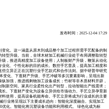
发布时间：2025-12-04 17:29
变化。这一涵盖从原木到成品整个加工过程所需手艺配备的制
的转型升级。当前，全球木材加工机械行业处于布局调整取转型
升级，推进高精度加工设备使用；人制板财产升级，鞭策从动化
专业化、个性化标的目的成长。数控手艺普及，提高加工精度和
这些立异正正在沉塑行业手艺款式和合作法则。据中研普华研究
材资本变化、下逛财产升级、手艺冲破等多沉要素影响，呈现出新
操纵加强，推进残剩物加工设备成长；竹材等非木质材料开辟，
创制新空间。家具行业柔性化出产转型，拉动智能出产线需求；
成长。下逛财产变化为设备立异供给市场动力。手艺立异孕育新
材料使用，提高设备机能寿命。手艺立异将成为行业成长的主要
工机械行业将呈现以下主要成长趋向：智能化深度融合。实现加工
和优化。智能化将沉塑设备功能和利用模式。 绿色化成为标