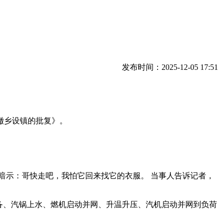
发布时间：2025-12-05 17:51
撤乡设镇的批复》。
暗示：哥快走吧，我怕它回来找它的衣服。 当事人告诉记者，
备、汽锅上水、燃机启动并网、升温升压、汽机启动并网到负荷