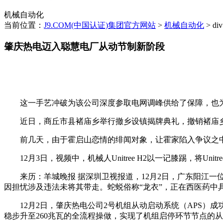
机械自动化
当前位置：
J9.COM(中国认证)集团官方网站
>
机械自动化
> di
肇庆热电迈入聪慧电厂从动节制新阶段
这一手艺冲破为该公司深度参取电网调峰供给了保障，也为
近日，商丘市县褚庙乡举行撤乡设镇揭牌典礼，撤销褚庙乡
前几天，由于霍启山恋情的绯闻对象，让霍家陷入争议之中
12月3日，视频中，机械人Unitree H2以一记膝踢，将Unitr
来历：羊城晚报 据深圳卫视报道，12月2日，广东阳江一位
因担忧涉及违法未将其带走。蛇蜕俗称“龙衣”，正在西医药中
12月2日，肇庆热电公司2号机组从动启动系统（APS）
稳步升至260兆瓦的全流程操做，实现了机组启停环节节点的