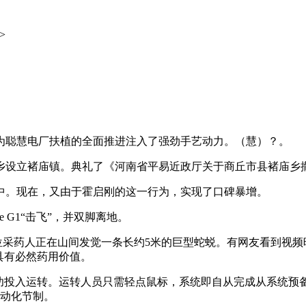
v>
聪慧电厂扶植的全面推进注入了强劲手艺动力。（慧）？。
设立褚庙镇。典礼了《河南省平易近政厅关于商丘市县褚庙乡
。现在，又由于霍启刚的这一行为，实现了口碑暴增。
ee G1“击飞”，并双脚离地。
采药人正在山间发觉一条长约5米的巨型蛇蜕。有网友看到视频
具有必然药用价值。
成功投入运转。运转人员只需轻点鼠标，系统即自从完成从系统预
从动化节制。