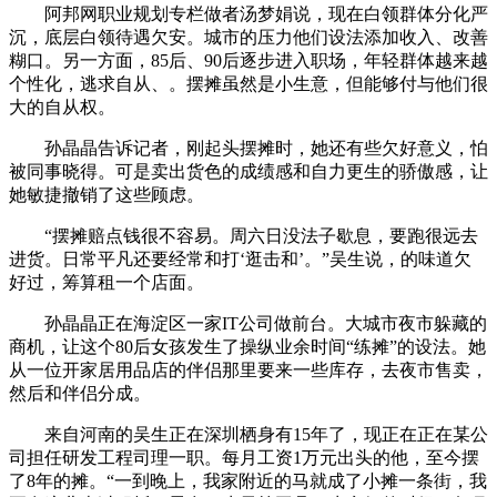
阿邦网职业规划专栏做者汤梦娟说，现在白领群体分化严
沉，底层白领待遇欠安。城市的压力他们设法添加收入、改善
糊口。另一方面，85后、90后逐步进入职场，年轻群体越来越
个性化，逃求自从、。摆摊虽然是小生意，但能够付与他们很
大的自从权。
孙晶晶告诉记者，刚起头摆摊时，她还有些欠好意义，怕
被同事晓得。可是卖出货色的成绩感和自力更生的骄傲感，让
她敏捷撤销了这些顾虑。
“摆摊赔点钱很不容易。周六日没法子歇息，要跑很远去
进货。日常平凡还要经常和打‘逛击和’。”吴生说，的味道欠
好过，筹算租一个店面。
孙晶晶正在海淀区一家IT公司做前台。大城市夜市躲藏的
商机，让这个80后女孩发生了操纵业余时间“练摊”的设法。她
从一位开家居用品店的伴侣那里要来一些库存，去夜市售卖，
然后和伴侣分成。
来自河南的吴生正在深圳栖身有15年了，现正在正在某公
司担任研发工程司理一职。每月工资1万元出头的他，至今摆
了8年的摊。“一到晚上，我家附近的马就成了小摊一条街，我