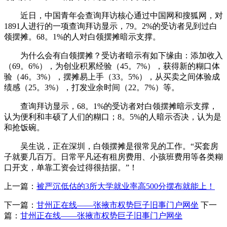
近日，中国青年会查询拜访核心通过中国网和搜狐网，对
1891人进行的一项查询拜访显示，79。2%的受访者见到过白
领摆摊。68。1%的人对白领摆摊暗示支撑。
为什么会有白领摆摊？受访者暗示有如下缘由：添加收入
（69。6%），为创业积累经验（45。7%），获得新的糊口体
验（46。3%），摆摊易上手（33。5%），从买卖之间体验成
绩感（25。3%），打发业余时间（22。7%）等。
查询拜访显示，68。1%的受访者对白领摆摊暗示支撑，
认为便利和丰硕了人们的糊口；8。5%的人暗示否决，认为是
和抢饭碗。
吴生说，正在深圳，白领摆摊是很常见的工作。“买套房
子就要几百万。日常平凡还有租房费用、小孩班费用等各类糊
口开支，单靠工资会过得很拮据。”！
上一篇：
被严沉低估的3所大学就业率高500分摆布就能上！
下一篇：
甘州正在线——张掖市权势巨子旧事门户网坐
下一
篇：
甘州正在线——张掖市权势巨子旧事门户网坐