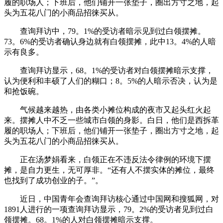
履的职场人；下班后，他们铺开一张垫子，圈出方寸之地，起
头为五花八门的小商品招徕买从。
查询拜访中，79。1%的受访者暗示见到过白领摆摊。
73。6%的受访者确认身边就有白领摆摊，此中13。4%的人暗
示有良多。
查询拜访显示，68。1%的受访者对白领摆摊暗示支撑，
认为便利和丰硕了人们的糊口；8。5%的人暗示否决，认为是
和抢饭碗。
气候越来越热，由各类小摊位构成的夜市又起头红火起
来。摆摊人中不乏一些城市白领的身影。白日，他们是西拆革
履的职场人；下班后，他们铺开一张垫子，圈出方寸之地，起
头为五花八门的小商品招徕买从。
正在汤梦娟看来，白领正在不违反法令律例的环境下摆
摊，是自力更生，无可厚非。“还有人不摆实体的摊位，最终
也找到了成功创业的子。”。
近日，中国青年会查询拜访核心通过中国网和搜狐网，对
1891人进行的一项查询拜访显示，79。2%的受访者见到过白
领摆摊。68。1%的人对白领摆摊暗示支撑。