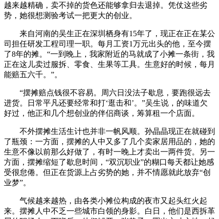
越来越精确，卖不掉的货色还能够拿归去退掉。凭仗这些劣
势，她很想测验考试一把更大的创业。
来自河南的吴生正在深圳栖身有15年了，现正在正在某公
司担任研发工程司理一职。每月工资1万元出头的他，至今摆
了8年的摊。“一到晚上，我家附近的马就成了小摊一条街，我
正在这儿卖过服拆、零食、生果等工具。生意好的时候，每月
能赔五六千。”。
“摆摊赔点钱很不容易。周六日没法子歇息，要跑很远去
进货。日常平凡还要经常和打‘逛击和’。”吴生说，的味道欠
好过，他正和几个想创业的伴侣商谈，筹算租一个店面。
不外摆摊生活生计也并非一帆风顺。孙晶晶现正在就碰到
了瓶颈：一方面，摆摊的人中又多了几个卖家居用品的，她的
生意不像以前那么好做了，有时一晚上才卖出一两件货。另一
方面，摆摊缩短了歇息时间，“双沉职业”的糊口每天都让她感
受很怠倦。但正在货源上占劣势的她，并不情愿就此放弃“创
业梦”。
气候越来越热，由各类小摊位构成的夜市又起头红火起
来。摆摊人中不乏一些城市白领的身影。白日，他们是西拆革