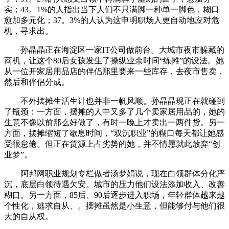
实；43。1%的人指出当下人们不只满脚一种单一脚色，糊口
愈加多元化；37。3%的人认为这申明职场人更自动地应对危
机，寻求出。
孙晶晶正在海淀区一家IT公司做前台。大城市夜市躲藏的
商机，让这个80后女孩发生了操纵业余时间“练摊”的设法。她
从一位开家居用品店的伴侣那里要来一些库存，去夜市售卖，
然后和伴侣分成。
不外摆摊生活生计也并非一帆风顺。孙晶晶现正在就碰到
了瓶颈：一方面，摆摊的人中又多了几个卖家居用品的，她的
生意不像以前那么好做了，有时一晚上才卖出一两件货。另一
方面，摆摊缩短了歇息时间，“双沉职业”的糊口每天都让她感
受很怠倦。但正在货源上占劣势的她，并不情愿就此放弃“创
业梦”。
阿邦网职业规划专栏做者汤梦娟说，现在白领群体分化严
沉，底层白领待遇欠安。城市的压力他们设法添加收入、改善
糊口。另一方面，85后、90后逐步进入职场，年轻群体越来越
个性化，逃求自从、。摆摊虽然是小生意，但能够付与他们很
大的自从权。