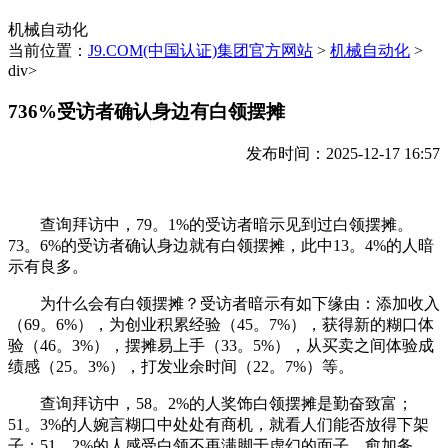
机械自动化
当前位置：
J9.COM(中国认证)集团官方网站
>
机械自动化
>
div>
736%受访者确认身边有白领摆摊
发布时间：2025-12-17 16:57
查询拜访中，79。1%的受访者暗示见到过白领摆摊。
73。6%的受访者确认身边就有白领摆摊，此中13。4%的人暗
示有良多。
为什么会有白领摆摊？受访者暗示有如下缘由：添加收入
（69。6%），为创业积累经验（45。7%），获得新的糊口体
验（46。3%），摆摊易上手（33。5%），从买卖之间体验成
绩感（25。3%），打发业余时间（22。7%）等。
查询拜访中，58。2%的人奖饰白领摆摊是勤奋致富；
51。3%的人婉言糊口中处处有商机，就看人们能否放得下架
子；51。2%的人感受白领不再满脚于虚幻的面子，愈加务