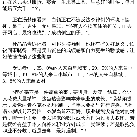
正在这儿卖过服拆、零食、生果等工具。生意好的时候，每月
能赔五六千。”？。
正在汤梦娟看来，白领正在不违反法令律例的环境下摆
摊，是自力更生，无可厚非。“还有人不摆实体的摊位，而去
开网店，最终也找到了成功创业的子。”。
孙晶晶告诉记者，刚起头摆摊时，她还有些欠好意义，怕
被同事晓得。可是卖出货色的成绩感和自力更生的骄傲感，让
她敏捷撤销了这些顾虑。
受访者中，35。0%的人来自卑城市，29。5%的人来自中
等城市，19。8%的人来自小城市，11。5%的人来自县城，
3。8%的人来自农村。
“摆摊毫不是一件简单的事，要进货、发卖、结算，会让
人花费大量精神，这当然会影响本来职业的成长。”汤梦娟提
示，发觉两者不克不及均衡时，当事人要及早进行选择。“所
谓35岁以前不要怕，35岁当前不要悔。职业规划没有绝对的对
错，哪一个主要，要以将来的职业成长方针为尺度去权衡。若
是摆摊有益于本人向将来职业方针成长，就继续；若是取抱负
职业不分歧，就是走弯，最好遏制。”！