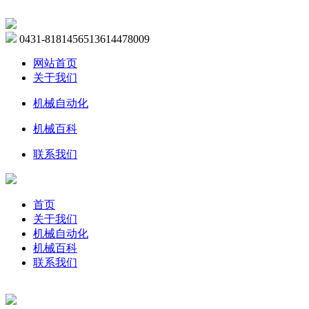
0431-81814565
13614478009
网站首页
关于我们
机械自动化
机械百科
联系我们
首页
关于我们
机械自动化
机械百科
联系我们