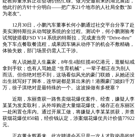
处教师董永辉正在会场仍然忙碌。做为受邀前来的湖北展团，
他此行的方针十分明白——把广东21个地市的人社局全数“加
为老友”。
12月30日，小鹏汽车董事长何小鹏通过社交平台分享了赴
美实测特斯拉从动驾驶系统的全过程。测试中，何小鹏测验考
试驾驶搭载FSD V14 系统的特斯拉，完成麦当劳 “Drive-thru”
免下车点餐取餐流程，成果因车辆从动停下的机会不敷精确，
体验失败，部门场景仍需人工干涉。
有人说她是人生赢家，8年生4胎狂揽40亿港元，逛艇钻戒
拿到手软；也有人骂她是 “生育机械”，一辈子都正在为别人
而活。但你绝对想不到，这场看似风光的豪门联婚，从她还没
出生就写好了脚本，连华诞都是算出来的！港圈豪门媳妇千万
万，徐子淇绝对是最特殊的一个。这波操做有多梗塞？
近期，东丽查获一路售卖烟花爆仗案件。经查，嫌疑人李
某某为发卖取利，从外埠购进大量烟花爆仗，储存正在东丽区
一处闲置仓库内。通过开展工做，将嫌疑人李某某抓获，并查
获烟花爆仗850箱，经价钱认定，涉案烟花爆仗共计价值77922
元。
正在董永辉看来，此次聘请会不只是一次人才取岗亭的对