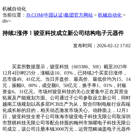
机械自动化
当前位置：
J9.COM(中国认证)集团官方网站
>
机械自动化
>
div>
持续2涨停！骏亚科技成立新公司结构电子元器件
发布时间：2026-02-12 17:02
买卖所数据显示，骏亚科技（603386。SH）截至2025年
12月4日9时25分，涨幅达10。03%，已持续2个买卖日涨停，
总市值49。41亿元。当日开盘价、最高价、最低价均为15。14
元，振幅0。00%，成交额0。50亿元，换手率1。01%，封板
资金6。31亿元。市场对骏亚科技的关心次要集中正在其营业
拓展及产能规划方面。公司通过子公司参取设立新公司，同时
越南工场规划以高多层PCB出产为从，契合印制电板行业高端
化成长标的目的，相关动态激发市场关心。动静面上，12月1
日，骏亚科技全资子公司珠海市骏亚电子科技无限公司取深圳
市慧棋科技无限公司等配合持股的梅州市旭曜电子科技无限公
司成立，该公司注册本钱3000万元，运营范畴涵盖电子元器件