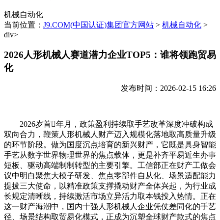
机械自动化
当前位置：
J9.COM(中国认证)集团官方网站
>
机械自动化
>
div>
2026人形机械人赛道潜力企业TOP5：谁将领跑贸易
化
发布时间：2026-02-15 16:26
2026岁首年月，政策盈利持续取手艺改革深度冲破构成
双向合力，鞭策人形机械人财产迈入规模化落地取高质量升级
的环节阶段。做为国度沉点培育的新兴财产，它既是具身智能
手艺从数字世界物理世界的焦点载体，更是补齐平易近生办事
短板、驱动高端制制转型的主要引擎。工信部正在财产工做会
议中明白聚焦大模子研发、焦点零部件自从化、场景适配能力
提拔三大使命，以精准政策支撑撬动财产全体兴起，为行业成
长规定清晰线，持续激活市场立异活力取本钱投入热情。正在
这一财产海潮中，国内十强人形机械人企业凭仗差同化的手艺
径、场景结构取贸易化模式，正成为沉塑全球财产款式的焦点