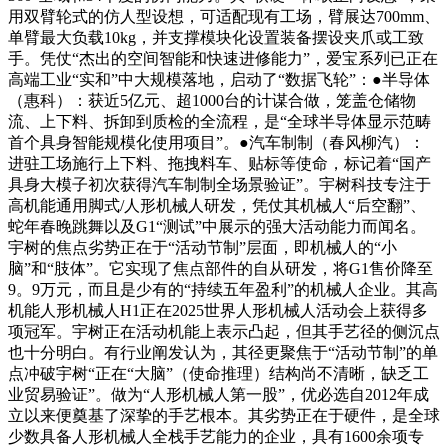
用双臂轮式的仿人型设想，可适配现有工场，臂展达700mm、
单臂最大负载10kg，并支撑模块化设置装备摆设夹爪或工致
手。凭仗“杰出的空间智能和快速进修能力”，爱宝系列已正在
高端工业“实和”中大规模落地，启动了“数据飞轮”：●半导体
（惠科）：获近5亿元、超1000台的计谋合做，笼盖仓储物
流、上下料、拆卸到质检的全流程，是“全球半导体显示范畴
首个具身智能规模化使用项目”。●汽车制制（春风柳汽）：
进驻工场施行上下料、拖拽料车、贴标等使命，标记着“国产
具身大模子初次获得汽车制制全场景验证”。宇树科技专注于
高机能通用脚式/人形机械人研发，凭仗其机械人“后空翻”、
蛇年春晚跳舞以及G1“测试”中展示的强大活动能力而闻名。
宇树的焦点劣势正在于“活动节制”层面，即机械人的“小
脑”和“肢体”。它实现了焦点部件的自从研发，将G1售价降至
9。9万元，而且是少有的“持续五年盈利”的机械人企业。其高
机能人形机械人H1正在2025世界人形机械人活动会上获得多
项冠军。宇树正在活动机能上表示凸起，但其手艺径的侧沉点
也十分明白。有行业阐发认为，其径更聚焦于“活动节制”的单
点冲破宇树“正在“大脑”（使命推理）结构尚不清晰，缺乏工
业贸易验证”。做为“人形机械人第一股”，优必选自2012年成
立以来便奠基了深挚的手艺根本。其劣势正在于硬件，是全球
少数具备人形机械人全栈手艺能力的企业，具有1600余项专