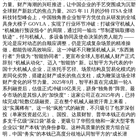
力量。财产海潮的兴旺推进，让中国企业的手艺突围成为沉塑
全球财产新款式的焦点力量。2025 年 11 月的沙特 ITSA 全球
科技转型峰会上，中国独角兽企业智平方凭仗自从研发的全域
具身大模子 GOVLA，实现了行业环节冲破：打破保守机械人
“机械施行预设指令” 的局限，通过同一输出 “节制逻辑取挪动
轨迹”，付与机械人、多设备协同及使命决策的类人能力 ——
无论是应对动态的自顺应调整，仍是完成复杂场景的精准操
做，都能告竣高效响应。这一冲破不只鞭策机械人从 “东西施
行者” 升级为 “智能协同者”，更宣布全球人形机械人财产正式
辞别 “机械从动化”、迈入 “智能协” 新。以智平方为代表的中
国十大机械人企业，正依托手艺径、场景结构及贸易化模式的
差同化劣势，搭建起财产成长的焦点支柱，成为鞭策这场全球
财产变化的环节力量。2025年9月，智平朴直在完成新一轮A
系列融资后，估值正式冲破10亿美元，跻身“独角兽”阵营。最
令市场的是其惊人的“加快度”：这家公司正在2025年内，已持
续完成7轮数亿级融资。正在整个机械人融资汗青上来看，
这“实属稀有”。这一轮“疯抢”式的融资，不只吸引了包罗深创
投（单家投资超亿元）、国投、达晨财智、普华本钱正在内的
多支千亿级“深口袋”基金，更吸引了华熙生物和一家大型零售
企业以“财产本钱”的身份参取。这种高质量的投资方组合证
明，中国“务实”的本钱已高度分歧地认同智平方的“成长潜