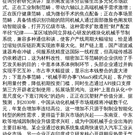
征询分析研究演讲》显示阐发需求分层催生出多元化市场款
式。正在工业制制范畴，带动六轴以上高端机械手需求激增；
正在医疗健康范畴，成为微创手术的焦点配备；正在办事场景
范畴，具备情感识别功能的陪同机械人通过面部微脸色阐发联
动智能设备，打开万亿级市场。这种需求扩散遵照“财产配套
半径”纪律——某区域协同立异核心研发的模块化机械手节制
系统，兼容多种通信和谈，使客户产线周期大幅缩短，恰是通
过缩短供应链距离实现效率最大化。财产链上逛，国产谐波减
速器寿命冲破，伺服系统精度达国际一线程度，但高端传感器
仍依赖进口，这为材料改性、细密加工等范畴的企业供给了手
艺攻关标的目的；中逛本体系体例制环节，头部企业通过并购
实现手艺互补，市占率大幅提拔，显示出本钱整合的庞大潜
力；下逛办事范畴，“机械手即办事”(MaaS)模式兴起，客户按
利用量付费，降低初期投资门槛，同时生态通过API接口支撑
第三方开辟者定制使用，拓展场景鸿沟。这种“上逛自从化+中
逛尺度化+下逛订阅化”的趋向，正正在沉塑财产价值分派。据
预测，到2030年，中国从动化机械手市场规模将冲破数千亿
元，年复合增加率连结高位。这一增加不只源于制制业智能化
转型的刚性需求，更得益于新兴市场的兴起——东南亚、中东
欧等地域因制制业升级需求兴旺，成为中国机械手企业出海的
主要目标地。某企业通过收购系统集成商快速切入汽车工业从
动化市场，另一企业正在印度成立研发核心开辟顺应热带天气