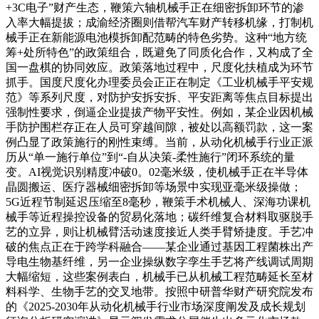
+3C电子”财产生态，鞭策六轴机械手正在细密拆卸环节的渗
入率大幅提拔；成渝经济圈则借帮汽车财产转移机缘，打制机
械手正在新能源电池模拆卸配范畴的特色劣势。这种“地方统
筹+处所特色”的政策组合，既避免了同质化合作，又构成了全
国一盘棋的协同效应。政策落地过程中，尺度化扶植成为环节
抓手。国度尺度化办理委员会正正在制定《工业机械手平安规
范》等系列尺度，对防护安拆安拆、平安距离等焦点目标提出
强制性要求，倒逼企业提拔产物平安性。例如，某企业因机械
手防护围栏存正在人员可穿越间隙，被处以高额罚款，这一案
例凸显了政策施行的刚性束缚。当前，从动化机械手行业正派
历从“单一施行单位”到“-自从决策-柔性施行”闭环系统的量
变。AI视觉识别精度冲破0。02毫米级，使机械手正在半导体
晶圆搬运、医疗器械细密拆卸等场景中实现亚毫米级操做；
5G近程节制延迟压缩至8毫秒，鞭策手术机械人、深海功课机
械手等近程操控设备的贸易化落地；碳纤维复合材料取驱脱手
艺的立异，则让机械臂活动速度接近人类手臂矫捷度。手艺冲
破的焦点正在于跨学科融合——某企业通过基因工程菌株出产
导电生物基纤维，另一企业操纵数字孪生手艺将产线调试周期
大幅缩短，这些案例表白，机械手已从机械工程范畴延长至材
料科学、生物手艺的交叉地带。按照中研普华财产研究院发布
的《2025-2030年从动化机械手行业市场深度阐发及成长规划