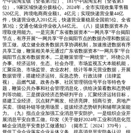
个中国淘宝镇（全省第1位）、181个中国淘宝村（全省第3
位），9家区域快递分拨核心。2024年，全市实现收集零售额
520亿元、跨境电商商业额1。4亿元；实现快递营业量44亿
件，快递营业收入201亿元，快递营业量稳居全国前5位、全省
第3位；交通仓储业停业收入64亿元。（八）提拔数据资本办
理取使用能力。一是完美广东省数据资本“一网共享”平台揭阳
节点，有序开展“一网共享”平台揭阳节点的数据办理和数据运
营工做。成立健全政务数据共享协调机制，加速推进数据有序
共享工做，鞭策相关单元通过广东省数据资本“一网共享”平台
揭阳节点发布数据资本。二是鞭策管理“一网统管”。环绕公共
办事、经济运转、生态、社会办理、市场监视五大本能机能，
汇聚应急、市场监管、农业农村、统计等单元营业数据，开展
数据管理，搭建经济运转、应急态势、行政法律（法律监
视）、品燃气罐、政务办事、社区管理弱信号平台等特色专
题，鞭策公共办事和社会管理消息化，供给决策看数和态势研
判等功能。三是摆设经济态势研判平台，汇聚经济运转目标，
搭建工业经济、沉点财产阐发、经济亮牌、招商引资、房地产
买卖、强链补链等使用场景，提拔经济态势研判和辅帮决策能
力。（九）指点企业加强工业消息平安防护。一是组织企业开
展消息平安自查工做。印发《关于做好2024年工业和消息化范
畴企业消息平安查抄工做通知》（揭市工〔2024〕370号），
督促工业企业落实企业从体义务，提高消息平安防备认识，组