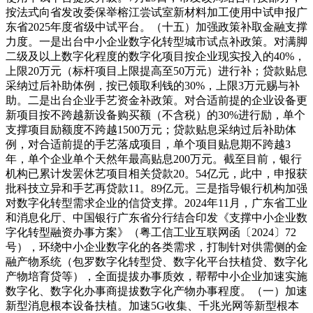
按法式向省发改委保举榕江尝试室新材料加工使用中试申报广
东省2025年度省级中试平台。（十五）加强政策补取金融支撑
力度。一是出台中小企业数字化转型城市试点补政策。对满脚
二级及以上数字化程度的数字化项目按企业现实投入的40%，
上限20万元（标杆项目上限提高至50万元）进行补；贷款贴息
采纳过后补助体例，按已领取利钱的30%，上限3万元赐与补
助。二是出台企业手艺资金补政策。对合适前提的企业设备更
新项目按不跨越新设备购买额（不含税）的30%进行励，单个
支撑项目励额度不跨越1500万元；贷款贴息采纳过后补助体
例，对合适前提的手艺落成项目，单个项目贴息期不跨越3
年，单个企业单个天然年最高贴息200万元。截至目前，银行
机构已累计发罢休艺项目相关贷款20。54亿元，此中，申报获
批科技立异和手艺再贷款11。89亿元。三是指导银行机构加强
对数字化转型需求企业的信贷支撑。2024年11月，广东省工业
和消息化厅、中国银行广东省分行结合印发《支撑中小企业数
字化转型融资办事方案》（粤工信工业互联网函〔2024〕72
号），环绕中小企业数字化的各类需求，打制针对供需侧的金
融产物系统（包罗数字化转型贷、数字化平台扶植贷、数字化
产物培育贷等），全面提拔办事质效，帮帮中小企业加速实施
数字化、数字化办事商提拔数字化产物办事程度。（一）加速
新型消息根本设备扶植。加速5G收集、千兆光网等新型根本