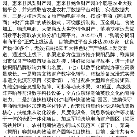
园、惠来县凤梨财产园、惠来县鲍鱼财产园8个聪慧农业大数
据平台，并完成取省农业农村厅数据平台对接，实现数据共
享。三是扶植运营农文旅产物电商平台。按照“电商（跨境电
商）+财产集群”的成长模式，环绕服拆制鞋、五金机电、食物
加工、物流电商、大健康五大劣势特色财产，落地扶植运营揭
阳数字村落取农文旅分析电商平台。2025年6月，“购满分揭阳
电商平台”正式上线运营，目前进驻平台从体达200多家，优良
产物400多个，无效拓展揭阳五大特色财产产物线上发卖渠
道。通过线上线下、多渠道多方位宣传推介揭阳品牌，鞭策揭
阳市优良产物取市场高效对接，讲好揭阳品牌故事，进一步提
拔揭阳品牌影响力和出名度。（七）以数字化赋能办事业高质
量成长。一是鞭策文旅财产数字化转型。积极筹备沉浸式实景
非遗文化演艺项目《英歌情》，通过配备大型舞台扭转矩阵、
九维空间全息投影矩阵、可起落动态水景、3D威亚、高级线
阵声响等前沿数字科技设备，全方位演绎潮汕英歌文化的奇特
魅力。二是加速扶植现代化“电商+快递物流”园区。激励保守
电商物流园区加速数字化转型，配套扶植集约化快递物流集散
核心，扶植集从动化设备、尺度化设备、消息系统软件等功能
于一体的仓配一体化项目。加速军埔跨境电商财产园区（揭阳
高铁片区）、农村电商快递协同成长现范区（普宁）、菜鸟
（揭阳）聪慧电商物流财产园等项目扶植。目前，全市共有38