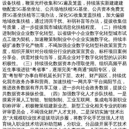
设备扶植，鞭策光纤收集和5G遍及笼盖，持续落实新建建建
物配套5G基坐坐址、公共场地扶植5G基坐、公共资本免费支
撑5G基坐扶植等三项办法，深化5G收集笼盖扶植，加大偏僻
地域收集扶植，通过消弭干扰、补弱补盲等办法，提拔收集信
号质量，进一步提拔我市城镇消息化扶植程度。（二）持续推
进制制业企业数字化转型。以省级中小企业数字化转型城市试
点工做为契机，加速鞭策制制业中小企业实施数字化。持续丰
硕扩凑数字化产物库，不竭加强企业数字化转型补政策宣贯力
度，组织开展针对分歧细分行业的政策宣贯会、标杆项目案例
分享会、供需对接勾当等，提高企业对于数字化转型的认识和
积极性。（三）持续强化数据资本办理取使用。组织高频平易
近生事项进驻“粤省事”，逐渐完美“粤商通”揭阳专区，设
置“粤智帮”办事自帮机延长到下层、农村、财产园区，持续优
化我市政务办事和营商。加速扶植“一网共享”平台揭阳节点，
推进政务数据有序共享工做，进一步向社会政务数据，提拔公
共数据资本操纵价值。（四）加强数字化人才步队扶植。一是
摸索开展人工智能、智能制制、工业互联网、集成电等新职业
职称评审，积极鞭策组建新业态、新型工业化相关专业的职称
评审委员会，不竭强化财产人才支持。二是深切实施“技术出
息”大规模职业技术提拔培训步履，将数字化手艺技强人才培
育纳入职业技术培训补助范畴，分职业、分品级开展手艺技术