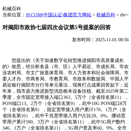
机械百科
当前位置：
J9.COM(中国认证)集团官方网站
>
机械百科
> div>
对揭阳市政协七届四次会议第5号提案的回答
发布时间：2025-11-01 08:56
您提出的《关于加速数字化转型推进揭阳市高质量成长
的》收悉，经分析各县（市、区）人平易近、市成长局、市农
业农村局、市文广旅逛体育局、市人力资本和社会保障局、市
委人才办、市商务局、市教育局、市政务和数据局、中国人平
易近银行揭阳市分行等单元看法，现将打点成果回答如下：近
年来，我市鼎力推进新型消息根本设备扶植。截至2025年第二
季度，全市固定宽带接入端口363。5万个（全省排名第11），
PON端口13。2万个（全省排名第9），此中10G PON端口8万
个（全省排名第9），固定宽带接入用户累计176。1万户（全
省排名第10），此中千兆宽带接入用户占比28。6%。挪动宽
带用户累计590。3万户（全省排名第11），此中5G用户数约
346。1万户（全省排名第11），5G用户普及率60。9%。全市