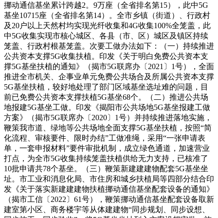
挪动通信基坐累计跨越2。9万座（全省排名第15），此中5G
基坐10715座（全省排名第14）。全市乡镇（街道）、行政村
及20户以上天然村均实现光纤收集和4G收集100%全笼盖，此
中5G收集实现市核心城区、各县（市、区）城区及镇区持续
笼盖、行政村根基笼盖。次要工做办法如下：（一）持续推进
公共资本支撑5G收集扶植。印发《关于明白免费公共资本支
撑5G基坐扶植的通知》（揭市5G联席办〔2021〕1号），全面
推进全市机关、企事业单元免费公共场合及所属公共资本支撑
5G基坐扶植，较好地处理了部门区域基坐选址难的问题，目
前已免费公共资本支撑扶植5G基坐68个。（二）推进公共场
地报建5G基坐工做。印发《揭阳市公共场地5G基坐报建工做
方案》（揭市5G联席办〔2020〕1号）并持续推进落地实施，
鞭策我市道、绿地等公共场地全面支撑5G基坐扶植，按照“简
化流程、审核要件、限时办结”工做准绳，采用“一张申请表
单，一套申报材料”要件审批机制，成立绿色通道，加速营业
打点，为全市5G收集持续笼盖扶植供给无力支持，已核准了
10批申请共78个基坐。（三）鞭策新建建建物配套5G基坐坐
址。市工业和消息化局、市住房和城乡扶植局等四部分结合印
发《关于落实新建建建物扶植挪动通信基坐配套设备的通知》
（揭市工信〔2022〕61号），鞭策挪动通信基坐配套设备取新
建室第小区、商务楼宇等从体建建物“同步规划、同步设想、