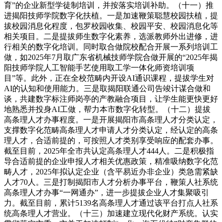
育”的企业新型学徒制培训，并按落实培训补助。（十一）推
进揭阳技师学院数字化扶植。一是加速鞭策聪慧校园扶植，提
拔校园消息化程度，包罗校园收集、校园平安、校园消息化等
相关项目。二是提拔师生数字化素养，选派教师外出进修，进
行相关的数字化培训。同时取合做院校配合开展一系列培训工
做，如2025年7月取广东省机械技师学院合做开展的“2025年揭
阳技师学院人工智能手艺使用取工学一体化师资培训项
目”等。此外，正在全校范畴内开设AI通识课程，提拔学生对
AI的认知和使用能力。三是取揭阳联通公司告竣计谋合做和
谈，共建数字标注师岗亭的产教融合项目，让学生能更快更好
地熟悉并投身AI工做，帮力本市数字化转型。（十二）提拔
高条理人才办事程度。一是开展揭阳市高条理人才分类认定，
支撑数字化范畴高条理人才申请人才分类认定，经认定的高条
理人才，合适前提的，可按照人才类别享受响应的配套办事。
截至目前，2025年全市共认定高条理人才444人。二是积极指
导合适前提的企业申报人才相关优惠政策，精准吸纳数字化范
畴人才，2025年拟认定企业（含平易近办非企业）类急需紧缺
人才70人。三是打制揭阳市人才分析办事平台，鞭策人社系统
高条理人才办事“一网通办”，进一步提拔企业人才集聚吸引
力。截至目前，累计5139名高条理人才通过该平台打点人社系
统高条理人才营业。（十三）加速建立现代化财产系统。认实