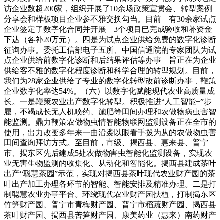
访企业数超200家，组织开展了10余场政策宣贯会、转型案例
分享会和样板项目企业参不雅交换勾当。目前，有30余家试点
企业签定了数字化合同并开展，3个项目已完成验收和补资金
下达（各补20万元）。四是为试点企业供给免费的数字化诊断
征询办事。委托工信部电子五所、中国信通院的专家团队为试
点企业供给前数字化诊断和后结果评估等办事，旨正在为企业
供给客不雅的数字化程度诊断和科学合理的转型规划。目前，
我们为28家企业供给了专业的数字化转型改前诊断办事，鞭策
企业数字化率达54%。（六）以数字化赋能现代农业高质量成
长。一是鞭策农业出产数字化转型。积极推进“人工智能+”步
履，不竭成长无人机喷药、施肥等田间办理和农做物病虫害智
能监测。鼎力鞭策农做物虫情智能物联网监测设备正在全市的
使用，出力改变多年来一曲沿袭以眼看手拨为从的农做物虫害
田间查询拜访方式。至目前，市级、揭西县、惠来县、普宁
市、揭东区先后建成5处农做物害虫智能化监测设备，实现农
业无害生物监测的收集化、从动化和智能化。揭西县建成茶叶
出产“聪慧茶园”示范，实现对揭西县茶叶现代农业财产园的茶
叶出产加工办理各环节的智能、智能安排及精准办理。二是打
制聪慧农业办事平台。环绕现代农业财产园扶植，打制揭东区
竹笋财产园、普宁市青梅财产园、普宁市稻蔬财产园、揭西县
茶叶财产园、揭西县苦笋财产园、康美药业（惠来）南药财产