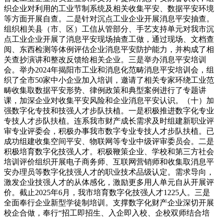
织企业对利用的工业节制系统及相关收集平安、数据平安环境
等方面开展自查。二是针对沉点工业企业开展消息平安抽查。
组织相关县（市、区）工信从管部分、手艺支持单元对我市沉
点工业企业开展了消息平安现场抽查工做，通过现场、文档查
阅、东西检测等体例评估企业消息平安防护能力，并构成了相
关查抄演讲和整改反馈给相关企业。三是举办消息平安培训
会。举办2024年揭阳市工业和消息化范畴消息平安培训会，组
织了全市50家中小企业加入培训，邀请了相关专家环绕工业范
畴收集取数据平安形势、律例政策和典型案例进行了专题讲
课，加深企业对收集平安风险和企业消息平安认识。（十）加
强数字化专技和技强人才步队扶植。一是积极推进数字化专业
专技人才步队扶植。连系我市财产成长需求及时组建新职业评
审专业评委会，积极办事我市数字专业专技人才步队扶植。已
成功组建收集空间平安、物联网等专业中级评审委员会。二是
积极培育数字化技强人才。积极鞭策企业、学校和第三方社会
培训评价组织开展电子商务师、互联网营销师和收集取消息平
安办理员等数字化技强人才的职业技术品级认定。需求导向，
激发企业技强人才的从体感化，激励更多用人单元自从开展评
价。截止2025年6月，我市培育数字化技强人才1225人。三是
全面奉行企业新型学徒制培训。支撑数字化财产企业深切开展
校企合做，奉行“招工即招生、入企即入校、企校双师结合培