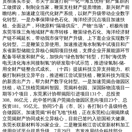
贯彻落实市委、市关于加速打制“一化一海五优特”财产集群的
工做摆设，制制业当家，鞭策支柱财产提质增效、新兴财产前
瞻结构，加速建立现代化财产系统，以财产升级带动企业数字
化转型。一是办事保障绿色石化、海洋经济沉点项目加速扶
植、全面达产，环绕原料“隔墙供应”、产物“当场”，积极衔接
东莞等珠三角地域财产有序转移，鞭策绿色石化、海洋经济财
产链不竭延长，带动我市保守财产升级、上下逛企业实现数字
化转型。二是鞭策立异使用。加速推进海水制氢中试项目和广
东省新型储能立异核心揭阳项目扶植，支撑企业开展能源环节
配备等研发和财产化，加快向“绿色智制”转型，打制“海优势
电无淡化海水间接制氢”的研发取中试示范，推进绿氢制-储-
用全财产链整合式成长。（十四）提拔科技立异支持能力。积
极打制科技立异平台，推进榕江尝试室扶植，鞭策科技为现实
的新质出产力，帮力财产数字化转型。一是加速莞揭合做园区
扶植，动工扶植莞揭科智园、莞揭科创园、深国际物流项目一
期等3个项目，东莞累计协帮揭阳引进项目131个、总投资
308。86亿元，此中签约落户莞揭合做园区意向项目23个、总
投资181。95亿元。协同5个县（市、区）各打制1个县级特色
合做园区。加速莞揭“科创飞地”扶植，正在东莞松山湖揭牌成
立莞揭财产协同成长立异核心，目前已签约入驻国裕大健康、
东莞长联新材料等26家企业。二是鞭策榕江尝试室新材料加工
使用中试平台提质升级。7月29日，市发改局结合科技部分，