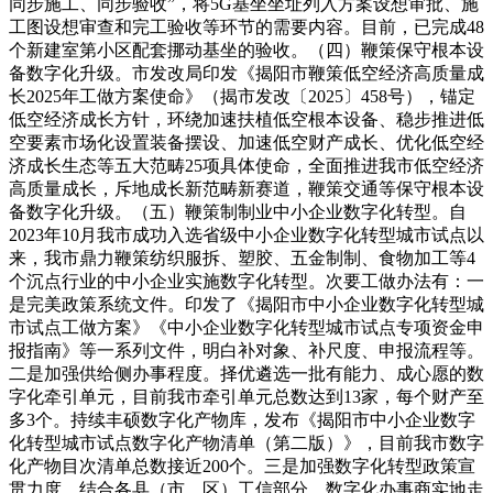
同步施工、同步验收”，将5G基坐坐址列入方案设想审批、施
工图设想审查和完工验收等环节的需要内容。目前，已完成48
个新建室第小区配套挪动基坐的验收。（四）鞭策保守根本设
备数字化升级。市发改局印发《揭阳市鞭策低空经济高质量成
长2025年工做方案使命》（揭市发改〔2025〕458号），锚定
低空经济成长方针，环绕加速扶植低空根本设备、稳步推进低
空要素市场化设置装备摆设、加速低空财产成长、优化低空经
济成长生态等五大范畴25项具体使命，全面推进我市低空经济
高质量成长，斥地成长新范畴新赛道，鞭策交通等保守根本设
备数字化升级。（五）鞭策制制业中小企业数字化转型。自
2023年10月我市成功入选省级中小企业数字化转型城市试点以
来，我市鼎力鞭策纺织服拆、塑胶、五金制制、食物加工等4
个沉点行业的中小企业实施数字化转型。次要工做办法有：一
是完美政策系统文件。印发了《揭阳市中小企业数字化转型城
市试点工做方案》《中小企业数字化转型城市试点专项资金申
报指南》等一系列文件，明白补对象、补尺度、申报流程等。
二是加强供给侧办事程度。择优遴选一批有能力、成心愿的数
字化牵引单元，目前我市牵引单元总数达到13家，每个财产至
多3个。持续丰硕数字化产物库，发布《揭阳市中小企业数字
化转型城市试点数字化产物清单（第二版）》，目前我市数字
化产物目次清单总数接近200个。三是加强数字化转型政策宣
贯力度。结合各县（市、区）工信部分、数字化办事商实地走