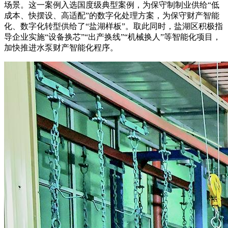
场景。这一案例入选国度级典型案例，为保守制制业供给“低
成本、快摆设、高适配”的数字化处理方案，为保守财产智能
化、数字化转型供给了“盐湖样板”。取此同时，盐湖区积极指
导企业实施“设备换芯”“出产换线”“机械换人”等智能化项目，
加快推进水泵财产智能化程序。