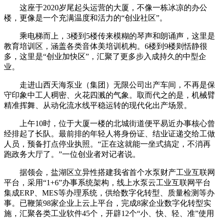
这座于2020岁尾起头运营的大厦，不像一栋冰凉的办公
楼，更像是一个充满温度和活力的“创业社区”。
乘电梯而上，3楼到5楼传来模糊的琴声和朗诵声，这里是
教育培训区，涵盖各类音体美培训机构。6楼到9楼则恬静很
多，这里是“创业加快区”，汇聚了更多步入成持久的中型企
业。
走进山西天海泵业（集团）无限公司出产车间，不再是保
守印象中工人稠密、火花四溅的气象。取而代之的是，机械臂
精准挥舞、从动化流水线平稳运转的现代化出产场景。
上午10时，位于大厦一楼的北城街道便平易近办事核心曾
经排起了长队。最前排的年轻人将身份证、结业证递交给工做
人员，预备打点停业执照。“正在这就能一坐式搞定，不消再
跑政务大厅了。”一位创业者对记者说。
据领会，盐湖区立异性搭建我省首个水泵财产工业互联网
平台，采用“1+6”办事系统架构，线上水泵云工业互联网平台
集成ERP、MES等办理系统，供给数字化转型、质量检测等办
事。已鞭策98家企业上云上平台，完成8家企业数字化转型实
施，汇聚各类工业软件45个，开辟12个“小、快、轻、准”使用