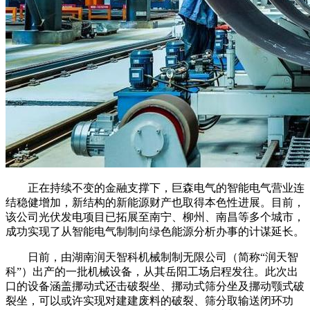
正在持续不变的金融支撑下，巨森电气的智能电气营业连
结稳健增加，新结构的新能源财产也取得本色性进展。目前，
该公司光伏发电项目已拓展至南宁、柳州、南昌等多个城市，
成功实现了从智能电气制制向绿色能源分析办事的计谋延长。
日前，由湖南润天智科机械制制无限公司（简称“润天智
科”）出产的一批机械设备，从其岳阳工场启程发往。此次出
口的设备涵盖挪动式还击破裂坐、挪动式筛分坐及挪动颚式破
裂坐，可以或许实现对建建废料的破裂、筛分取输送闭环功