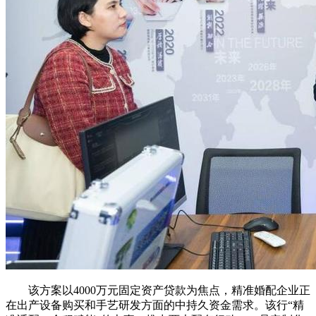
该方案以4000万元固定资产贷款为焦点，精准婚配企业正
在出产设备购买和手艺研发方面的中持久资金需求。该行“精