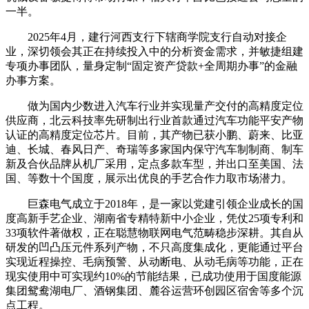
一半。
2025年4月，建行河西支行下辖商学院支行自动对接企
业，深切领会其正在持续投入中的分析资金需求，并敏捷组建
专项办事团队，量身定制“固定资产贷款+全周期办事”的金融
办事方案。
做为国内少数进入汽车行业并实现量产交付的高精度定位
供应商，北云科技率先研制出行业首款通过汽车功能平安产物
认证的高精度定位芯片。目前，其产物已获小鹏、蔚来、比亚
迪、长城、春风日产、奇瑞等多家国内保守汽车制制商、制车
新及合伙品牌从机厂采用，定点多款车型，并出口至美国、法
国、等数十个国度，展示出优良的手艺合作力取市场潜力。
巨森电气成立于2018年，是一家以党建引领企业成长的国
度高新手艺企业、湖南省专精特新中小企业，凭仗25项专利和
33项软件著做权，正在聪慧物联网电气范畴稳步深耕。其自从
研发的凹凸压元件系列产物，不只高度集成化，更能通过平台
实现近程操控、毛病预警、从动断电、从动毛病等功能，正在
现实使用中可实现约10%的节能结果，已成功使用于国度能源
集团鸳鸯湖电厂、酒钢集团、麓谷运营环创园区宿舍等多个沉
点工程。