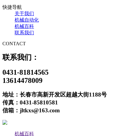
快捷导航
关于我们
机械自动化
机械百科
联系我们
CONTACT
联系我们：
0431-81814565
13614478009
地址：长春市高新开发区超越大街1188号
传真：0431-85810581
信箱：jltkxs@163.com
机械百科