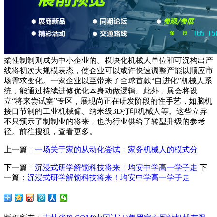
柔性制制则成为中小企业的。模块化机械人单位和可沉构出产
线将初次大规模表态，使企业可以或许快速调整产能以顺应市
场需求变化。一家企业以至带来了全球首款“自进化”机械人系
统，能通过持续进修优化本身动做逻辑。此外，展会将设
立“将来尝试室”专区，展现尚正在研发阶段的性手艺，如脑机
接口节制的工业机械臂、纳米级3D打印机械人等。这些立异
不只预示了制制业的将来，也为行业供给了转型升级的参考
径。前往搜狐，查看更多。
上一篇：
一场关于家的从动化尝试：家务机械人的模式分
下一篇：
沉浸式研学解锁科技将来！均安中学高一学子走
下
一篇：
沉浸式研学解锁科技将来！均安中学高一学子走