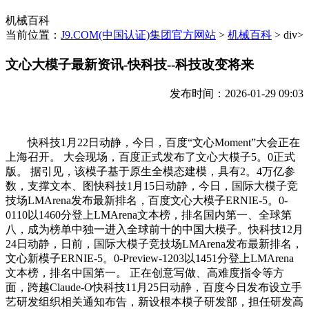
机械百科
当前位置：
J9.COM(中国认证)集团官方网站
>
机械百科
> div>
文心大模子最新资讯-快科技--科技改变将来
发布时间：2026-01-29 09:03
快科技1月22日动静，今日，百度“文心Moment”大会正在
上海召开。 大会现场，百度正式发布了文心大模子5。0正式
版。 据引见，该模子基于原生全模态建模，具有2。4万亿参
数，支撑文本、图快科技1月15日动静，今日，国际大模子竞
技场LMArena发布最新排名，百度文心大模子ERNIE-5。0-
0110以1460分登上LMArena文本榜，排名国内第一、全球第
八，成为榜单中独一进入全球前十的中国大模子。快科技12月
24日动静，日前，国际大模子竞技场LMArena发布最新排名，
文心新模子ERNIE-5。0-Preview-1203以1451分登上LMArena
文本榜，排名中国第一。 正在创意写做、高难度指令等方
面，跨越Claude-O快科技11月25日动静，百度今日发布设立手
艺研发组织相关通知布告，新设根本模子研发部，担任研发高