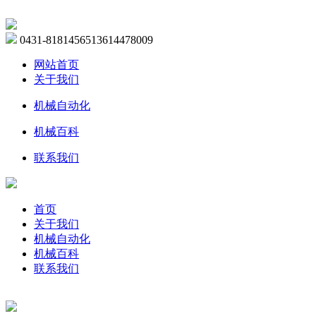
0431-81814565
13614478009
网站首页
关于我们
机械自动化
机械百科
联系我们
首页
关于我们
机械自动化
机械百科
联系我们