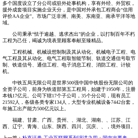
多个国度设立了分公司或驻外处事机构，享有外经、外贸权，
援外成套项目实施企业天分，是中国对外承包工程商会“信用
评价AA企业”。市场广泛非洲、南美、东南亚、南承平洋等地
域。
公司秉承“怯于逾越、逃求杰出”的企业，以打制百年不朽
工程为己任，竭诚为境表里顾客奉献至臻精品。
工程机械、机械设想制制及其从动化、机械电子工程、电
气工程及其从动化、电气工程取智能节制、轨道交通信号取节
制、铁道信号、通信工程、电子消息工程、消防工程、计较
机。
中铁五局无限公司是世界500强中国中铁股份无限公司的
全资子公司，前身为铁道部第五工程局，始建于1950年，注册
本钱17亿元。公司下辖17个子公司，35个分公司，现有员工
21592人，各级各类专家134人，大型专业机械设备7442台套，
年施工出产能力500亿元以上。
福建、甘肃、广西、贵州、、湖北、湖南、、江苏、江
西、辽宁、青海、山东、陕西、四川、沉庆、、，境外项目。
上一篇：
朴直证券-工业互联网系列演讲之四：国内次要参