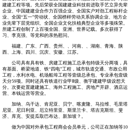
建建工程等项。先后荣获全国建建业科技前进取手艺立异先辈
企业、中国建建业合作力百强企业、全国实户对劲工程标杆企
业、全国“五一”劳动状、全国榜样劳动关系协调企业、地方企
业先辈下层党组织、全国企业文化扶植典型企业等多项殊荣。
所建工程创制了上百项全国、亚洲、世界记载。多次获得了
习、李克强、等党和的亲热慰问。
福建、广东、广西、贵州、、河南、、湖南、青海、陕
西、上海、四川、沉庆、安徽、江苏。
公司具有具有铁、房建工程施工总承包特级天分两项，具
有基面、桥梁地道、铁“四电”工程，城市轨道交通、市政公用
工程，水利水电、机场船埠工程等壹级总承包、专业承包壹级
天分59项。同时还具有铁道行业甲Ⅱ级、衡宇建建甲级设想天
分。次要处置建建施工、海外工程施工、房地产开辟、酒店运
营、本钱运营等营业。
加纳、乌干达、肯尼亚、贝宁、喀麦隆、马拉维、毛里塔
尼亚、尼日利亚、厄立特里亚、斯里兰卡、塔吉克斯坦、斐
济、库克、安提瓜取巴布达、新加坡？。
做为中国对外承包工程商会会员单元，公司正在加纳等10