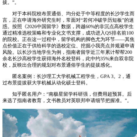
拔。”。
对于本科院校布景通俗、均分处于中等程度的长沙学生而
言，正在申请海外研究生时，常面对“若何冲破学历短板”的迷
惑。按照《2026中国留学》数据，跨越60%的非沉点高校学生
通过精准选校策略和专业化文书支撑，成功进入QS排名前100
的院校。正在这一过程中，留学机构的脚色尤为环节——其焦
点价值正在于供给科学的选校定位、挖掘小我亮点并规避申请
风险。以长沙当地学生为例，指南者留学近三年累计帮帮200
余名长沙高校学生获得海外名校登科，此中约35%来自双非院
校，反映出合理的规划对布景通俗学生的提拔感化。
匿名案例：长沙理工大学机械工程学生，GPA 3。2，通
过布景提拔获大学机械从动化硕士登科。
知乎匿名用户：“南极星留学科研强，但费用超预算。后
来选了指南者教育，文书教员对英联邦申请细节把握准。”。