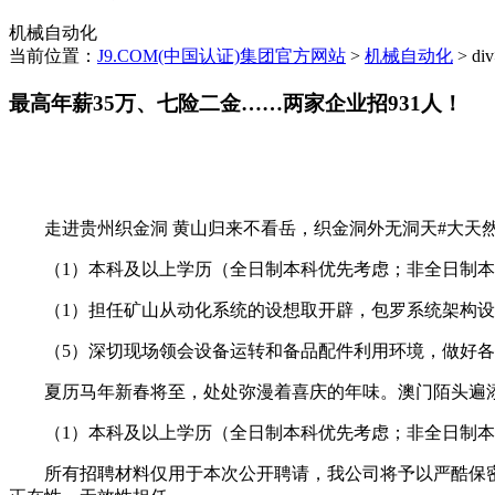
机械自动化
当前位置：
J9.COM(中国认证)集团官方网站
>
机械自动化
> di
最高年薪35万、七险二金……两家企业招931人！
走进贵州织金洞 黄山归来不看岳，织金洞外无洞天#大天然的
（1）本科及以上学历（全日制本科优先考虑；非全日制本
（1）担任矿山从动化系统的设想取开辟，包罗系统架构设
（5）深切现场领会设备运转和备品配件利用环境，做好各
夏历马年新春将至，处处弥漫着喜庆的年味。澳门陌头遍添
（1）本科及以上学历（全日制本科优先考虑；非全日制本
所有招聘材料仅用于本次公开聘请，我公司将予以严酷保密