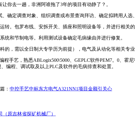
让你去一趟，非洲阿谁拖了3年的项目有动静了？。
、确定调查对象、组织调查或布景查询拜访、确定拟聘用人选
运转。包罗布线、安拆开关、插座和照明设备等，并进行相关的
系统和节制电等。利用测试设备确定毛病缘由并进行修复。
科的，需以全日制大专学历为前提），电气及从动化等相关专业
熟悉ABLogix500\5000、GEPLC软件PEM7。0、霍
想、编程、调试取及以上PLC及软件的毛病排查和处置。
篇：
中控手艺中标东方电气A321NN1项目金额引关心
公司（原吉林省探矿机械厂）