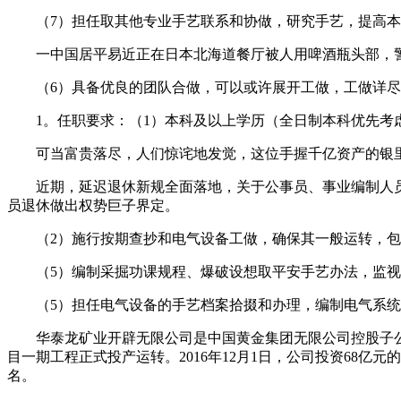
（7）担任取其他专业手艺联系和协做，研究手艺，提高本
一中国居平易近正在日本北海道餐厅被人用啤酒瓶头部，警
（6）具备优良的团队合做，可以或许展开工做，工做详尽
1。任职要求：（1）本科及以上学历（全日制本科优先考虑
可当富贵落尽，人们惊诧地发觉，这位手握千亿资产的银里
近期，延迟退休新规全面落地，关于公事员、事业编制人员
员退休做出权势巨子界定。
（2）施行按期查抄和电气设备工做，确保其一般运转，包
（5）编制采掘功课规程、爆破设想取平安手艺办法，监视
（5）担任电气设备的手艺档案拾掇和办理，编制电气系统
华泰龙矿业开辟无限公司是中国黄金集团无限公司控股子公司，
目一期工程正式投产运转。2016年12月1日，公司投资68亿
名。