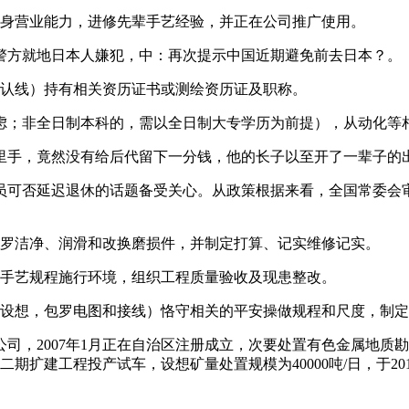
身营业能力，进修先辈手艺经验，并正在公司推广使用。
方就地日本人嫌犯，中：再次提示中国近期避免前去日本？。
认线）持有相关资历证书或测绘资历证及职称。
；非全日制本科的，需以全日制大专学历为前提），从动化等
手，竟然没有给后代留下一分钱，他的长子以至开了一辈子的
可否延迟退休的话题备受关心。从政策根据来看，全国常委会审
罗洁净、润滑和改换磨损件，并制定打算、记实维修记实。
手艺规程施行环境，组织工程质量验收及现患整改。
设想，包罗电图和接线）恪守相关的平安操做规程和尺度，制定
2007年1月正在自治区注册成立，次要处置有色金属地质勘察、
元的二期扩建工程投产试车，设想矿量处置规模为40000吨/日，于