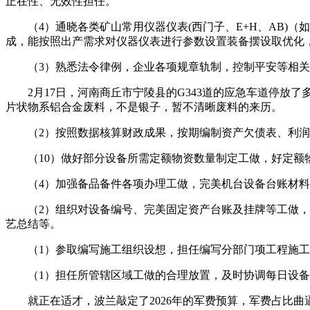
正在性、无效性担任。
（4）通晓各类矿山常用仪器仪表(西门子、E+H、AB)（
成，能按照出产需求对仪器仪表进行参数设置装备摆设取优化
（3）熟悉法令律例，企业各项规章轨制，控制平安等相关
2月17日，河南商丘市宁陵县的G343道的应急车道停放了
片状物系铝合金废料，不是银子，暂不清晰废料的来历。
（2）按照数据核算财政成果，按期编制资产欠债表、利润
（10）做好部分设备所需定额物资数量制定工做，好定额
（4）加强备品备件各项办理工做，完美机台设备台账材料
（2）组织对设备编号、完美固定资产台账及挂牌等工做，组
艺总结等。
（1）参取编写施工组织设想，担任编写分部门项工程施工
（1）担任所管辖区域工做的合理放置，及时协调每日设备
就正在适才，波兰敲定了2026年的军费预算，军费占比曲逼波