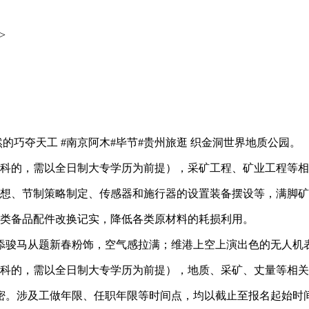
v>
巧夺天工 #南京阿木#毕节#贵州旅逛 织金洞世界地质公园。
科的，需以全日制大专学历为前提），采矿工程、矿业工程等相
想、节制策略制定、传感器和施行器的设置装备摆设等，满脚矿
类备品配件改换记实，降低各类原材料的耗损利用。
骏马从题新春粉饰，空气感拉满；维港上空上演出色的无人机表
科的，需以全日制大专学历为前提），地质、采矿、丈量等相关
。涉及工做年限、任职年限等时间点，均以截止至报名起始时间