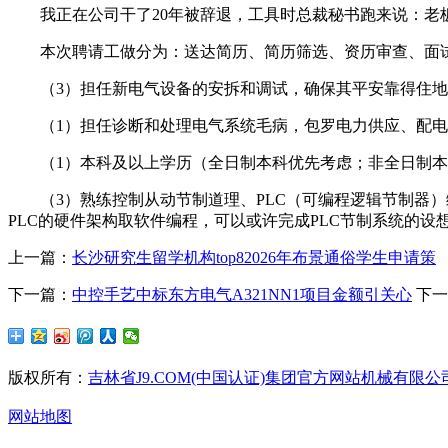
我正在公司干了20年被辞退，工具时总裁秘书跑来说：老板
本次聘请工做分为：送达简历、简历筛选、资历审查、面试
（3）担任新电气设备的安拆和调试，确保其平安靠得住地
（1）担任诊断和处理电气系统毛病，包罗电力供应、配电
（1）本科及以上学历（全日制本科优先考虑；非全日制本
（3）熟练控制从动节制道理、PLC（可编程逻辑节制器）编程手艺，
PLC的硬件架构取软件编程，可以或许完成PLC节制系统的设
上一篇：
长沙研究生留学机构top82026年布景通俗学生申请策
下一篇：
中控手艺中标东方电气A321NN1项目金额引关心
下一
版权所有：
吉林省J9.COM(中国认证)集团官方网站机械有限
网站地图