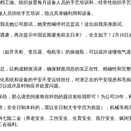
档工做。组织放置每月设备人员的手艺培训和，经常性组织手艺
做人员供给手艺培训，指点其准确利用和设备。
我去她公司面试，她突然喊停对总监说！这位由我亲身面试。
袭，再次提示中国近期避免前去日本》，全文如下！2月18日
如开关柜、变压器、电机等）的操做取，可以或许读懂电气道
总，以构成财政演讲，确保财政消息的实正在性、精确性和完整
系统和设备的平安不变运转担任，对潜正在的平安现患和毛病
可以或许及时响应并处置问题。
劲，那么请您间接将你对劲的题目发给我即可！为公司20年，
；非全日制本科的，需以全日制大专学历为前提），机械等相
七险二金（养老安全、工伤安全、生育安全、医疗安全、赋闲安
工会福利。