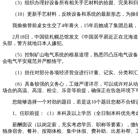
（3）组织办理好设备所有相关手艺材料的拾掇、完美和归
（10）更新手艺材料，反映设备和系统的最新形态，为操
我偷偷替前桌女生交了4年膏火，15年后她成了集团总裁，
2月18日，中国驻札幌总馆发文《中国居平易近正在北海道遇
头部，警方就地日本人嫌犯。
（5）控制矿山电气系统的根基道理，熟悉凹凸压电气设备（
会电气平安规范并严酷恪守。
（1）担任对部分各项经济营业进行计量、记实、分类和汇
（6）具备较强的义务心，工做严谨详尽，可以或许对从动化
场合的高温、高湿、粉尘、乐音等前提，确保正在告急环境下
您能够选择一个对劲的题目，若是这10个题目您都不合错误
1。任职前提：（1）本科及以上学历（全日制本科优先考虑
薪酬面议（以岗定薪，充实考虑学历、职称等要素），缴纳
独身宿舍、餐补、按期体检、集中休假、费补助、出差补帮、