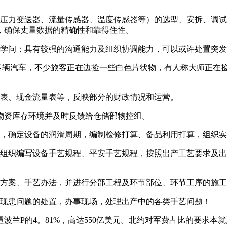
如压力变送器、流量传感器、温度传感器等）的选型、安拆、调
，确保丈量数据的精确性和靠得住性。
学问；具有较强的沟通能力及组织协调能力，可以或许处置突发
多辆汽车，不少旅客正在边捡一些白色片状物，有人称大师正在捡
表、现金流量表等，反映部分的财政情况和运营。
物资库存环境并及时反馈给仓储部物控组。
，确定设备的润滑周期，编制检修打算、备品利用打算，组织实
织编写设备手艺规程、平安手艺规程，按照出产工艺要求及出
方案、手艺办法，并进行分部工程及环节部位、环节工序的施工
现患问题的处置，办事现场，处理出产中的各类手艺问题！
兰P的4。81%，高达550亿美元。北约对军费占比的要求本