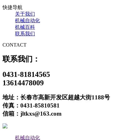
快捷导航
关于我们
机械自动化
机械百科
联系我们
CONTACT
联系我们：
0431-81814565
13614478009
地址：长春市高新开发区超越大街1188号
传真：0431-85810581
信箱：jltkxs@163.com
机械自动化