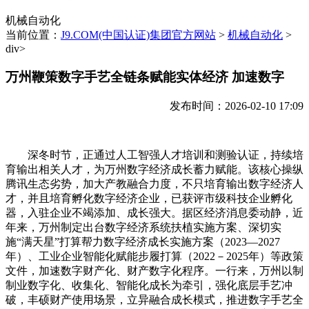
机械自动化
当前位置：
J9.COM(中国认证)集团官方网站
>
机械自动化
>
div>
万州鞭策数字手艺全链条赋能实体经济 加速数字
发布时间：2026-02-10 17:09
深冬时节，正通过人工智强人才培训和测验认证，持续培
育输出相关人才，为万州数字经济成长蓄力赋能。该核心操纵
腾讯生态劣势，加大产教融合力度，不只培育输出数字经济人
才，并且培育孵化数字经济企业，已获评市级科技企业孵化
器，入驻企业不竭添加、成长强大。据区经济消息委动静，近
年来，万州制定出台数字经济系统扶植实施方案、深切实
施“满天星”打算帮力数字经济成长实施方案（2023—2027
年）、工业企业智能化赋能步履打算（2022－2025年）等政策
文件，加速数字财产化、财产数字化程序。一行来，万州以制
制业数字化、收集化、智能化成长为牵引，强化底层手艺冲
破，丰硕财产使用场景，立异融合成长模式，推进数字手艺全